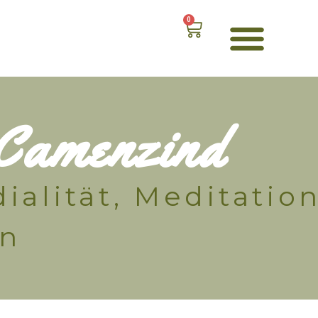
0
Camenzind
ialität, Meditatio
in