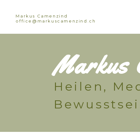
content
Markus Camenzind
office@markuscamenzind.ch
Markus 
Heilen, Med
Bewusstse