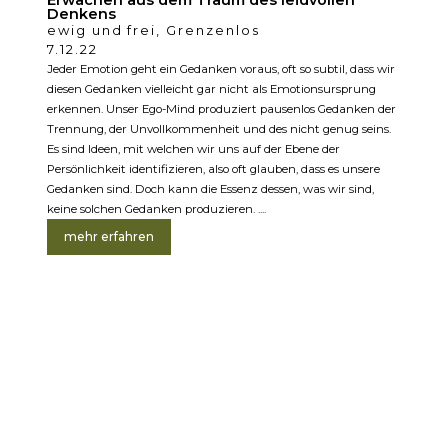
Erwachen aus dem Traum des leidvollen
Denkens
ewig und frei
,
Grenzenlos
7.12.22
Jeder Emotion geht ein Gedanken voraus, oft so subtil, dass wir
diesen Gedanken vielleicht gar nicht als Emotionsursprung
erkennen. Unser Ego-Mind produziert pausenlos Gedanken der
Trennung, der Unvollkommenheit und des nicht genug seins.
Es sind Ideen, mit welchen wir uns auf der Ebene der
Persönlichkeit identifizieren, also oft glauben, dass es unsere
Gedanken sind. Doch kann die Essenz dessen, was wir sind,
keine solchen Gedanken produzieren. ....
mehr erfahren