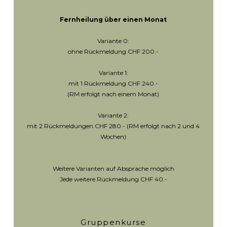
Fernheilung über einen Monat
Variante 0:
ohne Rückmeldung CHF 200.-
Variante 1:
mit 1 Rückmeldung CHF 240.-
(RM erfolgt nach einem Monat)
Variante 2:
mit 2 Rückmeldungen CHF 280.- (RM erfolgt nach 2 und 4
Wochen)
Weitere Varianten auf Absprache möglich
Jede weitere Rückmeldung CHF 40.-
Gruppenkurse