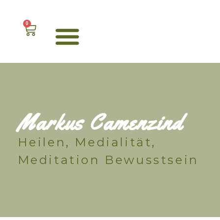
content
0
Markus Camenzind
Heilen, Medialität,
Meditation Bewusstsein