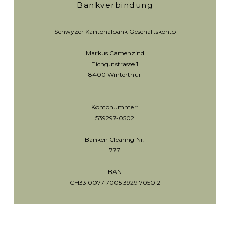
Bankverbindung
Schwyzer Kantonalbank Geschäftskonto
Markus Camenzind
Eichgutstrasse 1
8400 Winterthur
Kontonummer:
539297-0502
Banken Clearing Nr:
777
IBAN:
CH33 0077 7005 3929 7050 2