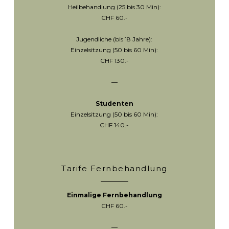
Heilbehandlung (25 bis 30 Min):
CHF 60.-
Jugendliche (bis 18 Jahre):
Einzelsitzung (50 bis 60 Min):
CHF 130.-
—
Studenten
Einzelsitzung (50 bis 60 Min):
CHF 140.-
Tarife Fernbehandlung
Einmalige Fernbehandlung
CHF 60.-
—