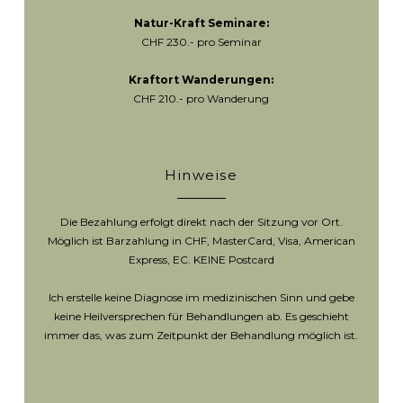
Natur-Kraft Seminare:
CHF 230.- pro Seminar
Kraftort Wanderungen:
CHF 210.- pro Wanderung
Hinweise
Die Bezahlung erfolgt direkt nach der Sitzung vor Ort.
Möglich ist Barzahlung in CHF, MasterCard, Visa, American
Express, EC. KEINE Postcard
Ich erstelle keine Diagnose im medizinischen Sinn und gebe
keine Heilversprechen für Behandlungen ab. Es geschieht
immer das, was zum Zeitpunkt der Behandlung möglich ist.