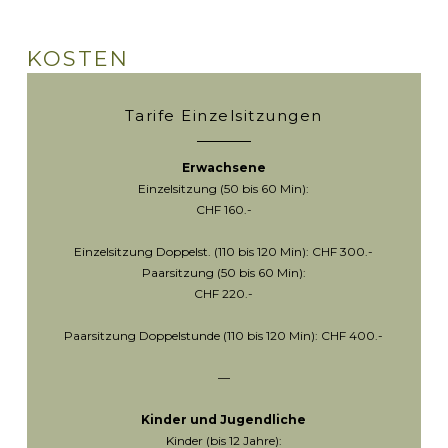
KOSTEN
Tarife Einzelsitzungen
Erwachsene
Einzelsitzung (50 bis 60 Min):
CHF 160.-
Einzelsitzung Doppelst. (110 bis 120 Min): CHF 300.-
Paarsitzung (50 bis 60 Min):
CHF 220.-
Paarsitzung Doppelstunde (110 bis 120 Min): CHF 400.-
—
Kinder und Jugendliche
Kinder (bis 12 Jahre):