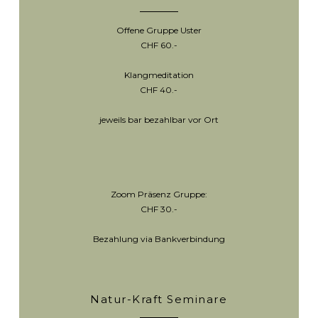
Offene Gruppe Uster
CHF 60.-
Klangmeditation
CHF 40.-
jeweils bar bezahlbar vor Ort
Zoom Präsenz Gruppe:
CHF 30.-
Bezahlung via Bankverbindung
Natur-Kraft Seminare